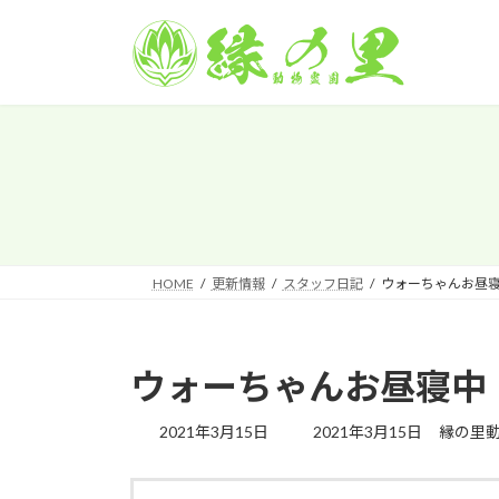
コ
ナ
ン
ビ
テ
ゲ
ン
ー
ツ
シ
へ
ョ
ス
ン
キ
に
ッ
移
プ
動
HOME
更新情報
スタッフ日記
ウォーちゃんお昼
ウォーちゃんお昼寝中
最
2021年3月15日
2021年3月15日
縁の里動
終
更
新