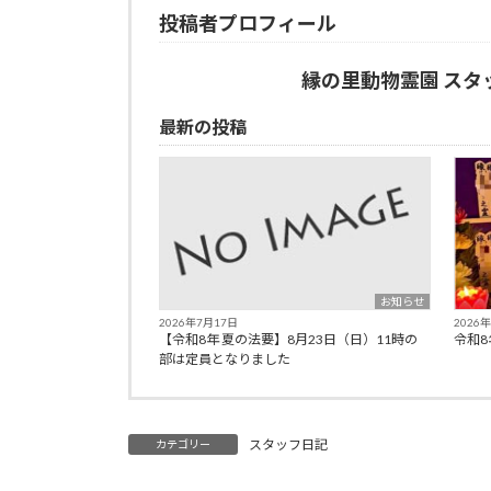
投稿者プロフィール
日
時
:
縁の里動物霊園 スタ
最新の投稿
お知らせ
2026年7月17日
2026
【令和8年 夏の法要】8月23日（日）11時の
令和8
部は定員となりました
スタッフ日記
カテゴリー